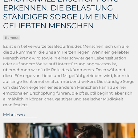
ERKENNEN: DIE BELASTUNG
STÄNDIGER SORGE UM EINEN
GELIEBTEN MENSCHEN
Burnout
Es ist ein tief verwurzeltes Bedürfnis des Menschen, sich um alle
die zu kümmern, die uns am Herzen liegen. Wenn ein geliebter
Mensch krank wird sowie in einer schwierigen Lebenssituation
oder auf andere Weise auf Unterstützung angewiesen ist,
übernehmen wir oft die Rolle des Kümmerers. Doch während
diese Fürsorge von Liebe und Mitgefühl getrieben wird, kann sie
auf lange Sicht emotional zermürbend wirken. Die ständige Sorge
um das Wohlergehen eines anderen Menschen kann zu einer
emotionalen Erschöpfung führen, die oft subtil beginnt, aber sich
allmählich in körperlicher, geistiger und seelischer Müdigkeit
manifestiert.
Mehr lesen