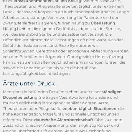
einer
ernstzunehmenden, stillen Krise
geworden. Viele Ärzte,
Therapeuten und Pflegekräfte arbeiten täglich unter extremem
Druck, der sowohl körperlich als auch emotional spürbar ist. Lange
Arbeitszeiten, ständige Verantwortung für Patienten und der
Zwang, fehlerfrei zu agieren, führen häufig zu
Überlastung
.
Häufig bleiben die eigenen Bedürfnisse dabei auf der Strecke,
weil das Berufsbild Stärke und Belastbarkeit verlangt. Die
Öffentlichkeit nimmt diese Belastungen oft nicht wahr, was das
Gefühl der Isolation verstärkt. Erste Symptome wie
Schlafstörungen, Gereiztheit oder emotionale Abflachung werden
von den Betroffenen oft ignoriert. Ohne gezielte Unterstützung
kann dies zu ernsthaften psychischen Erkrankungen führen, die
sowohl die Lebensqualität als auch die berufliche
Leistungsfähigkeit beeinträchtigen.
Ärzte unter Druck
Menschen in helfenden Berufen stehen unter einer
ständigen
Doppelbelastung
: Sie tragen Verantwortung für andere und
müssen gleichzeitig ihre eigene Stabilität wahren. Ärzte,
Therapeuten oder Pflegekräfte
erleben täglich Situationen
, die
hohe Konzentration, Mitgefühl und schnelle Entscheidungen
erfordern. Diese
dauerhafte Alarmbereitschaft
führt zu einem
Zustand chronischer Anspannung, der langfristig Körper und
Psyche überfordert. Oft werden Signale wie Erschöpfung,