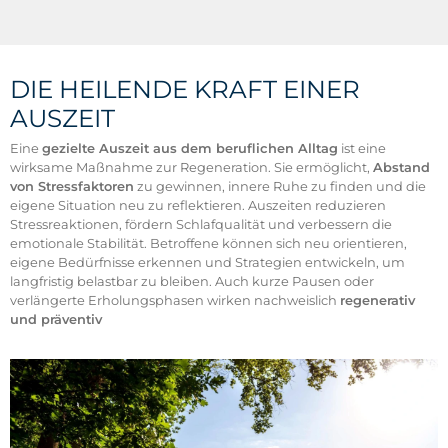
DIE HEILENDE KRAFT EINER
AUSZEIT
Eine
gezielte Auszeit aus dem beruflichen Alltag
ist eine
wirksame Maßnahme zur Regeneration. Sie ermöglicht,
Abstand
von Stressfaktoren
zu gewinnen, innere Ruhe zu finden und die
eigene Situation neu zu reflektieren. Auszeiten reduzieren
Stressreaktionen, fördern Schlafqualität und verbessern die
emotionale Stabilität. Betroffene können sich neu orientieren,
eigene Bedürfnisse erkennen und Strategien entwickeln, um
langfristig belastbar zu bleiben. Auch kurze Pausen oder
verlängerte Erholungsphasen wirken nachweislich
regenerativ
und präventiv