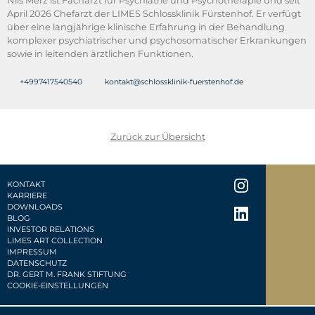
April 2026 Chefarzt der LIMES Schlossklinik Fürstenhof. Er verfügt
über eine langjährige klinische Erfahrung in der Behandlung
komplexer psychiatrischer und psychosomatischer Erkrankungen
sowie in leitenden ärztlichen Funktionen.
+4997417540540
kontakt@schlossklinik-fuerstenhof.de
Zurück zur Übersicht
KONTAKT
KARRIERE
DOWNLOADS
BLOG
INVESTOR RELATIONS
LIMES ART COLLECTION
IMPRESSUM
DATENSCHUTZ
DR. GERT M. FRANK STIFTUNG
COOKIE-EINSTELLUNGEN