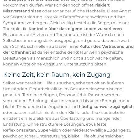
vorkommen dürfen. Wer sich dennoch öffnet,
riskiert
Missverständnisse
oder sogar berufliche Nachteile. Diese Angst
vor Stigmatisierung lässt viele Betroffene schweigen und ihre
Symptome verbergen. Gleichzeitig besteht die Sorge, mit einer
Therapie die
Kontrolle über das eigene Leben zu verlieren
.
Besonders bei Ärzten und Therapeuten ist der Wunsch nach
Selbstbestimmung stark ausgeprägt und genau das erschwert
den Schritt, sich helfen zu lassen. Eine
Kultur des Vertrauens und
der Offenheit
ist daher entscheidend: Nur wenn psychische
Belastungen als menschlich und nicht als Schwäche gelten,
können Ärzte ohne Angst um Unterstützung bitten.
Keine Zeit, kein Raum, kein Zugang
Selbst wer bereit ist, Hilfe zu suchen, scheitert oft an äußeren
Umständen. Der Arbeitsalltag im Gesundheitswesen ist eng
getaktet, Termine drängen, Personal fehlt. Pausen werden
verschoben, Erholungsphasen verkürzt bis keine Energie mehr
bleibt. Therapeutische Angebote sind
häufig schwer zugänglich
oder passen zeitlich nicht in den Klinik- oder Praxisbetrieb. So
entsteht ein Teufelskreis aus Überlastung und mangelnder
Entlastung. Ohne strukturelle Lösungen, etwa feste
Reflexionszeiten, Supervision oder niederschwellige Zugänge zu
psychologischer Unterstützung, bleibt Hilfe oft unerreichbar.