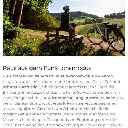
Raus aus dem Funktionsmodus
Viele Ärzte leben
dauerhaft im Funktionsmodus
: sie leisten,
reagieren und entscheiden, ohne innezuhalten. Dieser Zustand
schützt kurzfristig
, verhindert aber langfristig jede Form der
Erholung. Eine Auszeit ist deshalb keine Schwäche, sondern ein
notwendiger Schritt zur
Wiederherstellung innerer Balance
. Erst
wenn der ständige Druck wegfällt, kann die Psyche beginnen,
sich zu regulieren. Abstand zum Arbeitsumfeld schafft die
Möglichkeit, eigene Bedürfnisse wieder wahrzunehmen und
Muster zu hinterfragen. Therapeutische Begleitung unterstützt
dabei, neue Wege der Stressbewältigung zu entwickeln. Das Ziel