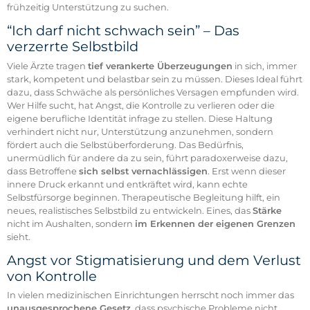
frühzeitig Unterstützung zu suchen.
“Ich darf nicht schwach sein” – Das
verzerrte Selbstbild
Viele Ärzte tragen
tief verankerte Überzeugungen
in sich, immer
stark, kompetent und belastbar sein zu müssen. Dieses Ideal führt
dazu, dass Schwäche als persönliches Versagen empfunden wird.
Wer Hilfe sucht, hat Angst, die Kontrolle zu verlieren oder die
eigene berufliche Identität infrage zu stellen. Diese Haltung
verhindert nicht nur, Unterstützung anzunehmen, sondern
fördert auch die Selbstüberforderung. Das Bedürfnis,
unermüdlich für andere da zu sein, führt paradoxerweise dazu,
dass Betroffene
sich selbst vernachlässigen
. Erst wenn dieser
innere Druck erkannt und entkräftet wird, kann echte
Selbstfürsorge beginnen. Therapeutische Begleitung hilft, ein
neues, realistisches Selbstbild zu entwickeln. Eines, das
Stärke
nicht im Aushalten, sondern
im Erkennen der eigenen Grenzen
sieht.
Angst vor Stigmatisierung und dem Verlust
von Kontrolle
In vielen medizinischen Einrichtungen herrscht noch immer das
unausgesprochene Gesetz
, dass psychische Probleme nicht