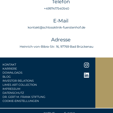
Telefon
+4997417540540
E-Mail
kontakt@schlossklinik-fuerstenhof.de
Adresse
Heinrich-von-Bibra-Str. 16, 97769 Bad Brückenau
KONTAKT
KARRIERE
DOWNLOADS
BLOG
INVESTOR RELATIONS
LIMES ART COLLECTION
IMPRESSUM
DATENSCHUTZ
DR. GERT M. FRANK STIFTUNG
COOKIE-EINSTELLUNGEN