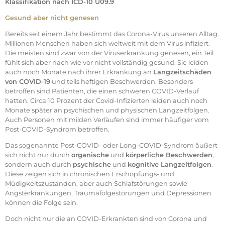
Klassifikation nach ICD-10 U09.9
Gesund aber nicht genesen
Bereits seit einem Jahr bestimmt das Corona-Virus unseren Alltag.
Millionen Menschen haben sich weltweit mit dem Virus infiziert.
Die meisten sind zwar von der Viruserkrankung genesen, ein Teil
fühlt sich aber nach wie vor nicht vollständig gesund. Sie leiden
auch noch Monate nach ihrer Erkrankung an
Langzeitschäden
von COVID-19
und teils heftigen Beschwerden. Besonders
betroffen sind Patienten, die einen schweren COVID-Verlauf
hatten. Circa 10 Prozent der Covid-Infizierten leiden auch noch
Monate später an psychischen und physischen Langzeitfolgen.
Auch Personen mit milden Verläufen sind immer häufiger vom
Post-COVID-Syndrom betroffen.
Das sogenannte Post-COVID- oder Long-COVID-Syndrom äußert
sich nicht nur durch
organische
und
körperliche Beschwerden
,
sondern auch durch
psychische
und
kognitive Langzeitfolgen
.
Diese zeigen sich in chronischen Erschöpfungs- und
Müdigkeitszuständen, aber auch Schlafstörungen sowie
Angsterkrankungen, Traumafolgestörungen und Depressionen
können die Folge sein.
Doch nicht nur die an COVID-Erkrankten sind von Corona und