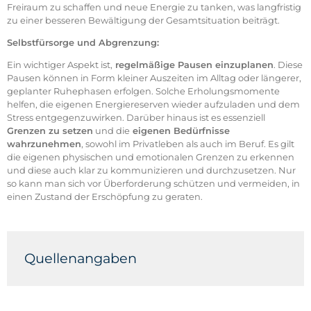
Freiraum zu schaffen und neue Energie zu tanken, was langfristig
zu einer besseren Bewältigung der Gesamtsituation beiträgt.
Selbstfürsorge und Abgrenzung:
Ein wichtiger Aspekt ist,
regelmäßige Pausen einzuplanen
. Diese
Pausen können in Form kleiner Auszeiten im Alltag oder längerer,
geplanter Ruhephasen erfolgen. Solche Erholungsmomente
helfen, die eigenen Energiereserven wieder aufzuladen und dem
Stress entgegenzuwirken. Darüber hinaus ist es essenziell
Grenzen zu setzen
und die
eigenen Bedürfnisse
wahrzunehmen
, sowohl im Privatleben als auch im Beruf. Es gilt
die eigenen physischen und emotionalen Grenzen zu erkennen
und diese auch klar zu kommunizieren und durchzusetzen. Nur
so kann man sich vor Überforderung schützen und vermeiden, in
einen Zustand der Erschöpfung zu geraten.
Quellenangaben
Heinrichs, M., Stächele, T. & Domes, G. (2015).
Stress
und Stressbewältigung
. Hogrefe, Göttingen.