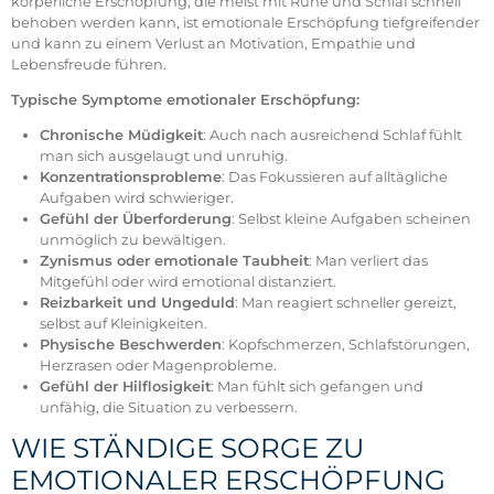
körperliche Erschöpfung, die meist mit Ruhe und Schlaf schnell
behoben werden kann, ist emotionale Erschöpfung tiefgreifender
und kann zu einem Verlust an Motivation, Empathie und
Lebensfreude führen.
Typische Symptome emotionaler Erschöpfung:
Chronische Müdigkeit
: Auch nach ausreichend Schlaf fühlt
man sich ausgelaugt und unruhig.
Konzentrationsprobleme
: Das Fokussieren auf alltägliche
Aufgaben wird schwieriger.
Gefühl der Überforderung
: Selbst kleine Aufgaben scheinen
unmöglich zu bewältigen.
Zynismus oder emotionale Taubheit
: Man verliert das
Mitgefühl oder wird emotional distanziert.
Reizbarkeit und Ungeduld
: Man reagiert schneller gereizt,
selbst auf Kleinigkeiten.
Physische Beschwerden
: Kopfschmerzen, Schlafstörungen,
Herzrasen oder Magenprobleme.
Gefühl der Hilflosigkeit
: Man fühlt sich gefangen und
unfähig, die Situation zu verbessern.
WIE STÄNDIGE SORGE ZU
EMOTIONALER ERSCHÖPFUNG