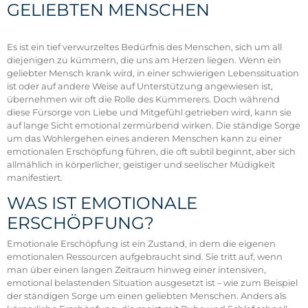
GELIEBTEN MENSCHEN
Es ist ein tief verwurzeltes Bedürfnis des Menschen, sich um all
diejenigen zu kümmern, die uns am Herzen liegen. Wenn ein
geliebter Mensch krank wird, in einer schwierigen Lebenssituation
ist oder auf andere Weise auf Unterstützung angewiesen ist,
übernehmen wir oft die Rolle des Kümmerers. Doch während
diese Fürsorge von Liebe und Mitgefühl getrieben wird, kann sie
auf lange Sicht emotional zermürbend wirken. Die ständige Sorge
um das Wohlergehen eines anderen Menschen kann zu einer
emotionalen Erschöpfung führen, die oft subtil beginnt, aber sich
allmählich in körperlicher, geistiger und seelischer Müdigkeit
manifestiert.
WAS IST EMOTIONALE
ERSCHÖPFUNG?
Emotionale Erschöpfung ist ein Zustand, in dem die eigenen
emotionalen Ressourcen aufgebraucht sind. Sie tritt auf, wenn
man über einen langen Zeitraum hinweg einer intensiven,
emotional belastenden Situation ausgesetzt ist – wie zum Beispiel
der ständigen Sorge um einen geliebten Menschen. Anders als