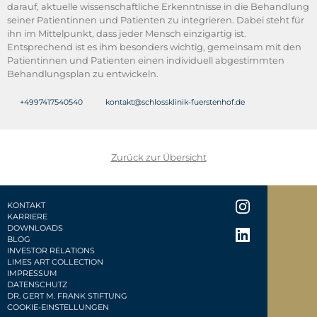
darauf, aktuelle wissenschaftliche Erkenntnisse in die Behandlung
seiner Patientinnen und Patienten zu integrieren. Dabei steht für
ihn im Mittelpunkt, dass jeder Mensch einzigartig ist.
Entsprechend ist es ihm besonders wichtig, gemeinsam mit den
Patientinnen und Patienten einen individuell abgestimmten
Behandlungsplan zu entwickeln.
+4997417540540
kontakt@schlossklinik-fuerstenhof.de
Zurück zur Übersicht
KONTAKT
KARRIERE
DOWNLOADS
BLOG
INVESTOR RELATIONS
LIMES ART COLLECTION
IMPRESSUM
DATENSCHUTZ
DR. GERT M. FRANK STIFTUNG
COOKIE-EINSTELLUNGEN