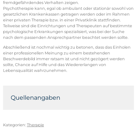
fremdgefährdendes Verhalten zeigen.
Psychotherapie kann, egal ob ambulant oder stationär sowohl von
gesetzlichen Krankenkassen getragen werden oder im Rahmen
einer privaten Therapie bzw. in einer Privatklinik stattfinden.
Teilweise sind die Einrichtungen und Therapeuten auf bestimmte
psychologische Erkrankungen spezialisiert, was bei der Suche
nach dem passenden Ansprechpartner beachtet werden sollte.
Abschließend ist nochmal wichtig zu betonen, dass das Einholen
einer professionellen Meinung zu einem bestehenden
Beschwerdebild immer ratsam ist und nicht gezögert werden
sollte, Chance auf Hilfe und das Wiedererlangen von
Lebensqualität wahrzunehmen.
Quellenangaben
Deutscher Ärzteverlag GmbH:
https://www.aerzteblatt.de/archiv/33595/Ambulant-
oder-stationaer-Indikationskriterien, Abruf am
Kategorien:
Therapie
02.04.2022.
Helle, Mark: Psychotherapie. Berlin, 2019.