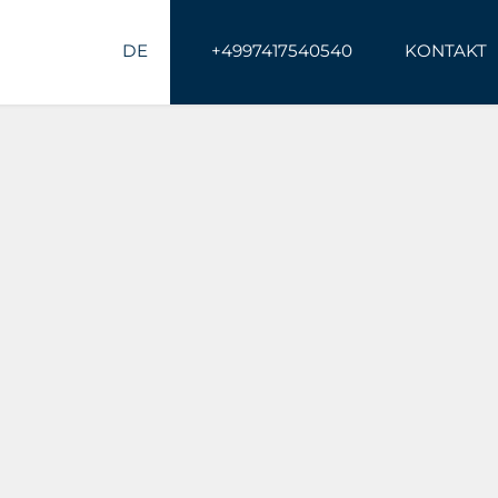
DE
+4997417540540
KONTAKT