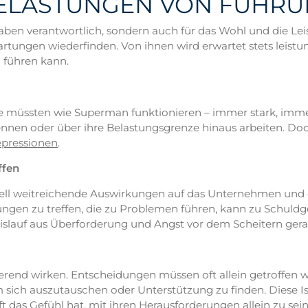
BELASTUNGEN VON FÜHR
gaben verantwortlich, sondern auch für das Wohl und die Lei
rtungen wiederfinden. Von ihnen wird erwartet stets leistun
g führen kann.
e müssten wie Superman funktionieren – immer stark, immer 
kennen oder über ihre Belastungsgrenze hinaus arbeiten. Do
pressionen
.
ffen
iell weitreichende Auswirkungen auf das Unternehmen und d
en zu treffen, die zu Problemen führen, kann zu Schuldge
islauf aus Überforderung und Angst vor dem Scheitern gera
lierend wirken. Entscheidungen müssen oft allein getroffen
 sich auszutauschen oder Unterstützung zu finden. Diese Is
 das Gefühl hat, mit ihren Herausforderungen allein zu sein