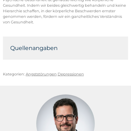
Gesundheit. Indem wir beides gleichwertig behandeln und keine
Hierarchie schaffen, in der körperliche Beschwerden ernster
genommen werden, fördern wir ein ganzheitliches Verständnis
von Gesundheit.
Quellenangaben
Finzen, A. (2013). S
tigma psychische Krankheit:
Zum
Umgang mit Vorurteilen, Schuldzuweisungen und
Diskriminierungen
. Psychiatrie Verlag, Köln.
Kategorien:
Angststörungen
Depressionen
Hammer, M. & Plößl, I. (2023).
Irre Verständlich:
Menschen mit psychischer Erkrankung wirksam
unterstützen
. Psychiatrie Verlag, Köln.
Rüsch, N., Heland-Graef, M. & Berg-Peer, J. (2020).
Das
Stigma psychischer Erkrankung: Strategien gegen
Ausgrenzung und Diskriminierung
. Elsevier,
Amsterdam.