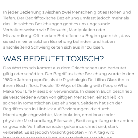
In jeder Beziehung zwischen zwei Menschen gibt es Höhen und
Tiefen. Der Begriff toxische Beziehung umfasst jedoch mehr als
das – in solchen Beziehungen geht es um ungesunde
Verhaltensweisen wie Eifersucht, Manipulation oder
Misshandlung. Oft merken Betroffene zu Beginn gar nicht, dass
sie sich in einer solchen Beziehung befinden und haben
anschließend Schwierigkeiten sich aus ihr zu lösen.
WAS BEDEUTET TOXISCH?
Das Wort toxisch kommt aus dem Griechischen und bedeutet
giftig oder schädlich. Der Begriff toxische Beziehung wurde in den
1980er Jahren populär, als die Psychologin Dr. Lillian Glass ihn in
ihrem Buch „Toxic People: 10 Ways of Dealing with People Who
Make Your Life Miserable“ verwendete. In diesem Buch beschrieb
sie verschiedene Arten von giftigen Menschen, einschließlich
solcher in romantischen Beziehungen. Seitdem hat sich der
Begriff toxisch in Hinblick auf Beziehungen, die durch
Machtungleichgewichte, Manipulation, emotionale oder
physische Misshandlung, Eifersucht, Besitzergreifung oder andere
ungesunde Verhaltensmuster gekennzeichnet sind, stark
verbreitet. Es ist jedoch Vorsicht geboten – im Alltag wird