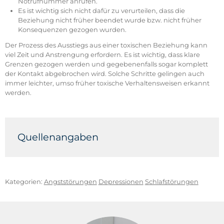
Notrufnummer anrufen.
Es ist wichtig sich nicht dafür zu verurteilen, dass die
Beziehung nicht früher beendet wurde bzw. nicht früher
Konsequenzen gezogen wurden.
Der Prozess des Ausstiegs aus einer toxischen Beziehung kann
viel Zeit und Anstrengung erfordern. Es ist wichtig, dass klare
Grenzen gezogen werden und gegebenenfalls sogar komplett
der Kontakt abgebrochen wird. Solche Schritte gelingen auch
immer leichter, umso früher toxische Verhaltensweisen erkannt
werden.
Quellenangaben
Felber, Annika: Du tust mir nicht gut! Toxische
Beziehungen erkennen und sich aus ihnen lösen.
Paderborn, 2022.
Kategorien:
Angststörungen
Depressionen
Schlafstörungen
Spektrum Psychologie – Was Beziehungen toxisch
macht. Spektrum der Wissenschaft (2022), Band 4.