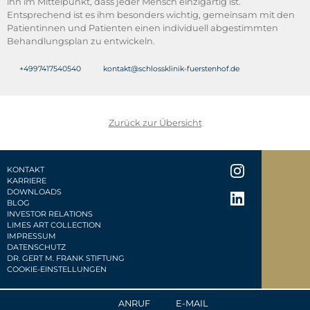
ihn im Mittelpunkt, dass jeder Mensch einzigartig ist.
Entsprechend ist es ihm besonders wichtig, gemeinsam mit den
Patientinnen und Patienten einen individuell abgestimmten
Behandlungsplan zu entwickeln.
+4997417540540
kontakt@schlossklinik-fuerstenhof.de
Zurück zur Übersicht
KONTAKT
KARRIERE
DOWNLOADS
BLOG
INVESTOR RELATIONS
LIMES ART COLLECTION
IMPRESSUM
DATENSCHUTZ
DR. GERT M. FRANK STIFTUNG
COOKIE-EINSTELLUNGEN
ANRUF
E-MAIL