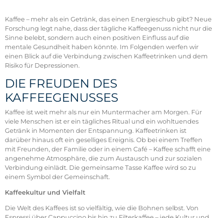
Kaffee – mehr als ein Getränk, das einen Energieschub gibt? Neue
Forschung legt nahe, dass der tägliche Kaffeegenuss nicht nur die
Sinne belebt, sondern auch einen positiven Einfluss auf die
mentale Gesundheit haben könnte. Im Folgenden werfen wir
einen Blick auf die Verbindung zwischen Kaffeetrinken und dem
Risiko für Depressionen.
DIE FREUDEN DES
KAFFEEGENUSSES
Kaffee ist weit mehr als nur ein Muntermacher am Morgen. Für
viele Menschen ist er ein tägliches Ritual und ein wohltuendes
Getränk in Momenten der Entspannung. Kaffeetrinken ist
darüber hinaus oft ein geselliges Ereignis. Ob bei einem Treffen
mit Freunden, der Familie oder in einem Café – Kaffee schafft eine
angenehme Atmosphäre, die zum Austausch und zur sozialen
Verbindung einlädt. Die gemeinsame Tasse Kaffee wird so zu
einem Symbol der Gemeinschaft.
Kaffeekultur und Vielfalt
Die Welt des Kaffees ist so vielfältig, wie die Bohnen selbst. Von
Espressi über Cappuccino bis hin zu Filterkaffee – jede Kultur und