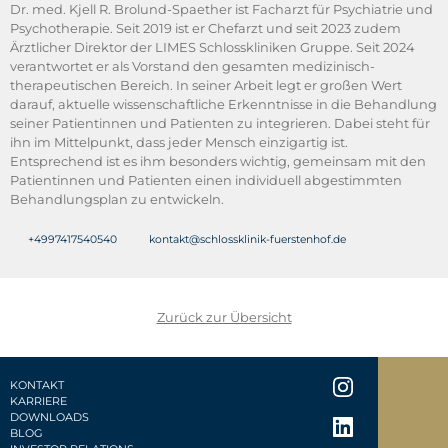
kaffee-mythen-im-faktencheck-2006468.
Dr. med. Kjell R. Brolund-Spaether ist Facharzt für Psychiatrie und
Wang, L., Shen, X., Wu, Y. & Zhang, D (2016).
Coffee
Psychotherapie. Seit 2019 ist er Chefarzt und seit 2023 zudem
and caffeine consumption and depression: A meta-
Ärztlicher Direktor der LIMES Schlosskliniken Gruppe. Seit 2024
analysis of observational studies.
Australian & New
verantwortet er als Vorstand den gesamten medizinisch-
Zealand Journal of Psychiatry, 50(3):228-242.
therapeutischen Bereich. In seiner Arbeit legt er großen Wert
doi:10.1177/0004867415603131
darauf, aktuelle wissenschaftliche Erkenntnisse in die Behandlung
seiner Patientinnen und Patienten zu integrieren. Dabei steht für
ihn im Mittelpunkt, dass jeder Mensch einzigartig ist.
Entsprechend ist es ihm besonders wichtig, gemeinsam mit den
Patientinnen und Patienten einen individuell abgestimmten
Behandlungsplan zu entwickeln.
+4997417540540
kontakt@schlossklinik-fuerstenhof.de
Zurück zur Übersicht
KONTAKT
KARRIERE
DOWNLOADS
BLOG