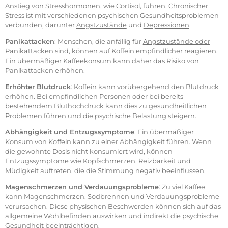
Anstieg von Stresshormonen, wie Cortisol, führen. Chronischer
Stress ist mit verschiedenen psychischen Gesundheitsproblemen
verbunden, darunter
Angstzustände
und
Depressionen
.
Panikattacken
: Menschen, die anfällig für
Angstzustände oder
Panikattacken
sind, können auf Koffein empfindlicher reagieren.
Ein übermäßiger Kaffeekonsum kann daher das Risiko von
Panikattacken erhöhen.
Erhöhter Blutdruck
: Koffein kann vorübergehend den Blutdruck
erhöhen. Bei empfindlichen Personen oder bei bereits
bestehendem Bluthochdruck kann dies zu gesundheitlichen
Problemen führen und die psychische Belastung steigern.
Abhängigkeit und Entzugssymptome
: Ein übermäßiger
Konsum von Koffein kann zu einer Abhängigkeit führen. Wenn
die gewohnte Dosis nicht konsumiert wird, können
Entzugssymptome wie Kopfschmerzen, Reizbarkeit und
Müdigkeit auftreten, die die Stimmung negativ beeinflussen.
Magenschmerzen und Verdauungsprobleme
: Zu viel Kaffee
kann Magenschmerzen, Sodbrennen und Verdauungsprobleme
verursachen. Diese physischen Beschwerden können sich auf das
allgemeine Wohlbefinden auswirken und indirekt die psychische
Gesundheit beeinträchtigen.