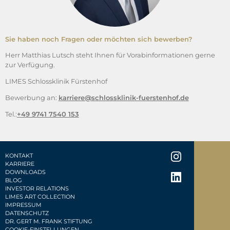
Sie haben noch Fragen oder möchten sich bewerben?
Herr Matthias Lutsch steht Ihnen für Vorabinformationen gerne
zur Verfügung.
LIMES Schlossklinik Fürstenhof
Bewerbung an:
karriere@schlossklinik-fuerstenhof.de
Tel.:
+49 9741 7540 153
KONTAKT
KARRIERE
DOWNLOADS
BLOG
INVESTOR RELATIONS
LIMES ART COLLECTION
IMPRESSUM
DATENSCHUTZ
DR. GERT M. FRANK STIFTUNG
COOKIE-EINSTELLUNGEN