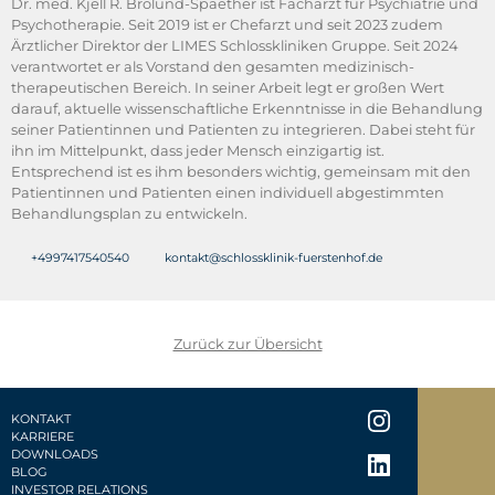
Dr. med. Kjell R. Brolund-Spaether ist Facharzt für Psychiatrie und
Psychotherapie. Seit 2019 ist er Chefarzt und seit 2023 zudem
Ärztlicher Direktor der LIMES Schlosskliniken Gruppe. Seit 2024
verantwortet er als Vorstand den gesamten medizinisch-
therapeutischen Bereich. In seiner Arbeit legt er großen Wert
darauf, aktuelle wissenschaftliche Erkenntnisse in die Behandlung
seiner Patientinnen und Patienten zu integrieren. Dabei steht für
ihn im Mittelpunkt, dass jeder Mensch einzigartig ist.
Entsprechend ist es ihm besonders wichtig, gemeinsam mit den
Patientinnen und Patienten einen individuell abgestimmten
Behandlungsplan zu entwickeln.
+4997417540540
kontakt@schlossklinik-fuerstenhof.de
Zurück zur Übersicht
KONTAKT
KARRIERE
DOWNLOADS
BLOG
INVESTOR RELATIONS