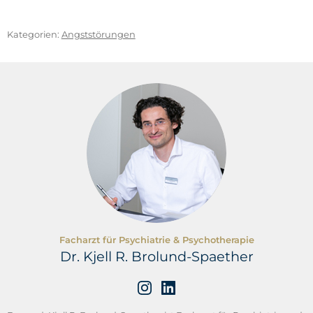
Millburn, J. F. & Nicodemus, R. (2018).
Minimalismus:
Der neue Leicht-Sinn
. GRÄFE UND UNZER Verlag
GmbH, München.
Kategorien:
Angststörungen
Newport, C. (2019).
Digitaler Minimalismus: Besser
leben mit weniger Technologie
. REDLINE Verlag,
München.
Facharzt für Psychiatrie & Psychotherapie
Dr. Kjell R. Brolund-Spaether