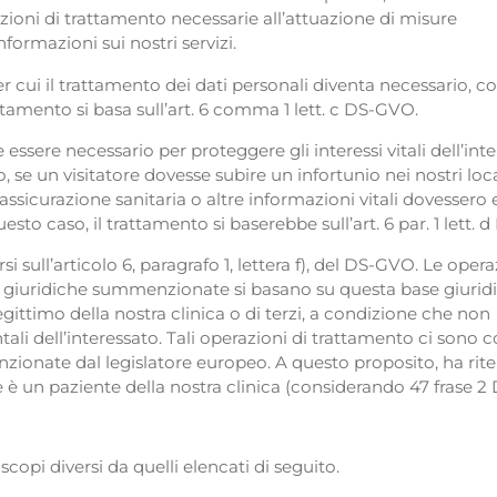
erazioni di trattamento necessarie all’attuazione di misure
nformazioni sui nostri servizi.
er cui il trattamento dei dati personali diventa necessario, 
ttamento si basa sull’art. 6 comma 1 lett. c DS-GVO.
e essere necessario per proteggere gli interessi vitali dell’int
, se un visitatore dovesse subire un infortunio nei nostri loca
assicurazione sanitaria o altre informazioni vitali dovessero 
sto caso, il trattamento si baserebbe sull’art. 6 par. 1 lett.
 sull’articolo 6, paragrafo 1, lettera f), del DS-GVO. Le opera
 giuridiche summenzionate si basano su questa base giuridic
gittimo della nostra clinica o di terzi, a condizione che non
entali dell’interessato. Tali operazioni di trattamento ci sono 
zionate dal legislatore europeo. A questo proposito, ha rit
e è un paziente della nostra clinica (considerando 47 frase 
 scopi diversi da quelli elencati di seguito.