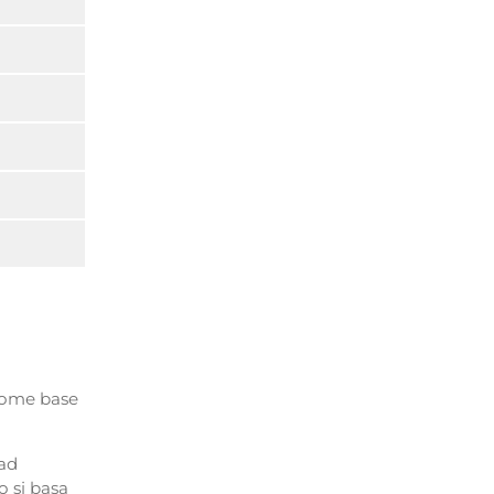
 come base
 ad
o si basa