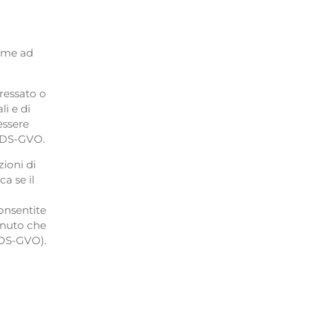
come ad
eressato o
li e di
essere
 d DS-GVO.
zioni di
a se il
consentite
enuto che
2 DS-GVO).