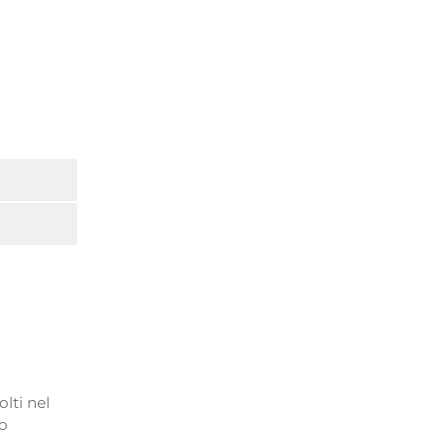
lti nel
no