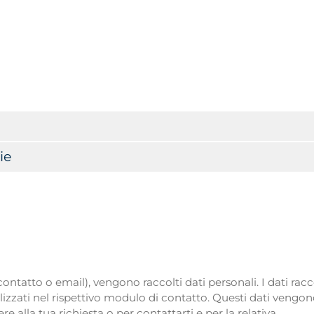
ie
tatto o email), vengono raccolti dati personali. I dati racco
izzati nel rispettivo modulo di contatto. Questi dati vengo
 alla tua richiesta o per contattarti e per la relativa