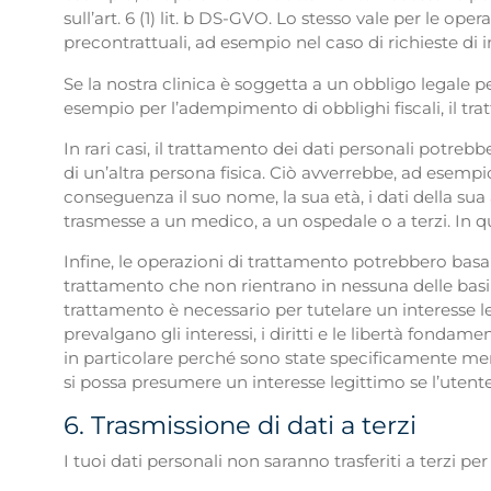
sull’art. 6 (1) lit. b DS-GVO. Lo stesso vale per le op
precontrattuali, ad esempio nel caso di richieste di i
Se la nostra clinica è soggetta a un obbligo legale p
esempio per l’adempimento di obblighi fiscali, il tra
In rari casi, il trattamento dei dati personali potrebb
di un’altra persona fisica. Ciò avverrebbe, ad esempio
conseguenza il suo nome, la sua età, i dati della sua 
trasmesse a un medico, a un ospedale o a terzi. In que
Infine, le operazioni di trattamento potrebbero basarsi
trattamento che non rientrano in nessuna delle basi
trattamento è necessario per tutelare un interesse le
prevalgano gli interessi, i diritti e le libertà fondam
in particolare perché sono state specificamente men
si possa presumere un interesse legittimo se l’utent
6. Trasmissione di dati a terzi
I tuoi dati personali non saranno trasferiti a terzi per