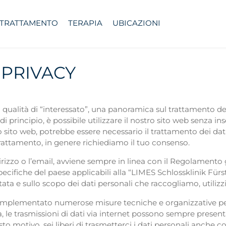
 TRATTAMENTO
TERAPIA
UBICAZIONI
 PRIVACY
qualità di “interessato”, una panoramica sul trattamento dei t
 di principio, è possibile utilizzare il nostro sito web senza ins
tro sito web, potrebbe essere necessario il trattamento dei dat
trattamento, in genere richiediamo il tuo consenso.
dirizzo o l’email, avviene sempre in linea con il Regolamento
ecifiche del paese applicabili alla “LIMES Schlossklinik Fü
tata e sullo scopo dei dati personali che raccogliamo, utili
o implementato numerose misure tecniche e organizzative per
ia, le trasmissioni di dati via internet possono sempre presen
to motivo, sei liberi di trasmetterci i dati personali anche 