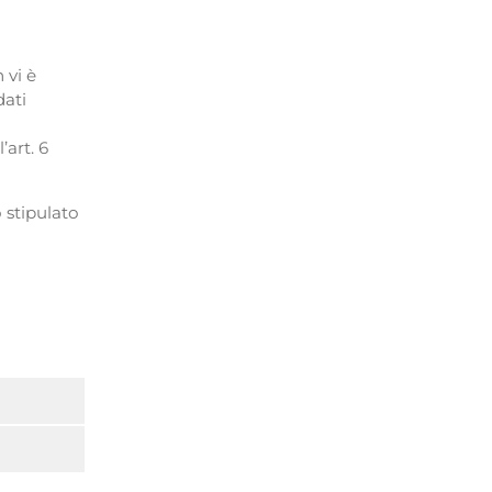
 vi è
dati
’art. 6
o stipulato