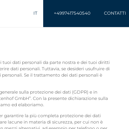
IT
+4997417540540
CONTATTI
uoi dati personali da parte nostra e dei tuoi diritti
erire dati personali. Tuttavia, se desideri usufruire di
i personali. Se il trattamento dei dati personali è
 generale sulla protezione dei dati (GDPR) e in
rstenhof GmbH”. Con la presente dichiarazione sulla
zziamo ed elaboriamo.
 garantire la più completa protezione dei dati
tare lacune in materia di sicurezza, per cui non è
con mezzi alternativi, ad esempio per telefono o per