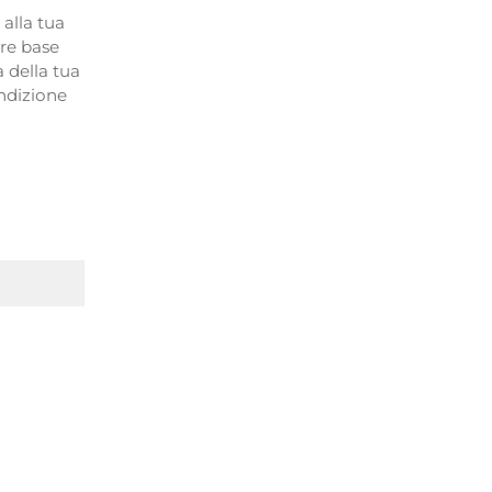
 alla tua
iore base
a della tua
ondizione