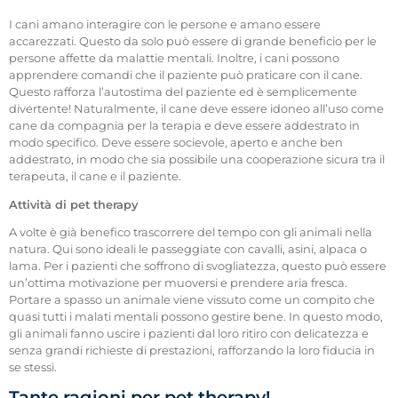
I cani amano interagire con le persone e amano essere
accarezzati. Questo da solo può essere di grande beneficio per le
persone affette da malattie mentali. Inoltre, i cani possono
apprendere comandi che il paziente può praticare con il cane.
Questo rafforza l’autostima del paziente ed è semplicemente
divertente! Naturalmente, il cane deve essere idoneo all’uso come
cane da compagnia per la terapia e deve essere addestrato in
modo specifico. Deve essere socievole, aperto e anche ben
addestrato, in modo che sia possibile una cooperazione sicura tra il
terapeuta, il cane e il paziente.
Attività di pet therapy
A volte è già benefico trascorrere del tempo con gli animali nella
natura. Qui sono ideali le passeggiate con cavalli, asini, alpaca o
lama. Per i pazienti che soffrono di svogliatezza, questo può essere
un’ottima motivazione per muoversi e prendere aria fresca.
Portare a spasso un animale viene vissuto come un compito che
quasi tutti i malati mentali possono gestire bene. In questo modo,
gli animali fanno uscire i pazienti dal loro ritiro con delicatezza e
senza grandi richieste di prestazioni, rafforzando la loro fiducia in
se stessi.
Tante ragioni per pet therapy!