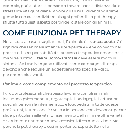
Giocare o trascorrere del tempo con cani, gatti o cavalli, ad
esempio, può aiutare le persone a trovare pace e distanza dalla
stressante vita quotidiana. A volte gli animali diventano anime
gemelle con cui condividere bisogni profondi. La pet therapy
sfrutta tutti questi aspetti positivi dello stare con gli animali.
COME FUNZIONA PET THERAPY
Nella terapia basata sugli animali, l’animale è il
co-terapeuta
. Ciò
significa che l’animale affianca il terapeuta e viene coinvolto nel
processo. La responsabilità del processo terapeutico rimane nelle
mani dell’uomo. Il
team uomo-animale
deve essere molto in
sintonia. Se i cani vengono utilizzati come compagni di terapia,
devono anche seguire un addestramento speciale – di cui
parleremo più avanti.
L’animale come complemento del processo terapeutico
I gruppi professionali che spesso lavorano con gli animali
includono psicoterapeuti, ergoterapisti, pedagogisti, educatori
speciali, personale infermieristico e logopedisti. In tutte queste
professioni, l’attenzione è rivolta alle persone che devono superare
sfide particolari nella vita. L’inserimento dell’animale offre varietà,
divertimento e sempre nuove occasioni di comunicazione. Ma
perché la pet therapy è così importante, soprattutto nella